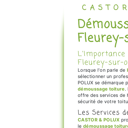
CASTO
Démoussage toiture à
Fleurey-
L'Importance du Démoussage de Toiture à
Fleurey-sur-
Lorsque l'on parle de
sélectionner un profe
POLUX se démarque par
démoussage toiture
.
offre des services de h
sécurité de votre toitu
Les Services 
CASTOR & POLUX
pro
le
démoussage toitur