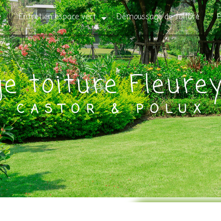
e
Entretien espace vert
Démoussage de toiture
P
e toiture Fleure
CASTOR & POLUX