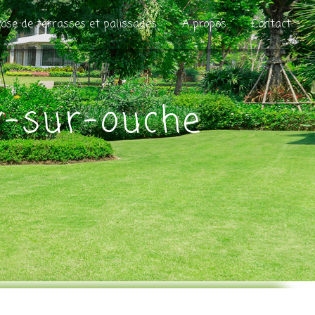
ose de terrasses et palissades
A propos
Contact
y-sur-ouche