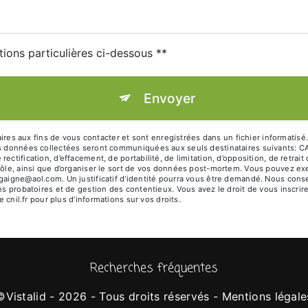
tions particulières ci-dessous **
Envoyer
s aux fins de vous contacter et sont enregistrées dans un fichier informatisé
 Les données collectées seront communiquées aux seuls destinataires suivan
ectification, d’effacement, de portabilité, de limitation, d’opposition, de retra
rôle, ainsi que d’organiser le sort de vos données post-mortem. Vous pouvez ex
kgaigne@aol.com. Un justificatif d'identité pourra vous être demandé. Nous con
ns probatoires et de gestion des contentieux. Vous avez le droit de vous inscrir
e cnil.fr pour plus d’informations sur vos droits.
Recherches fréquentes
©
Vistalid
- 2026 - Tous droits réservés -
Mentions légale