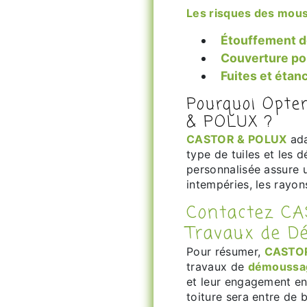
Les risques des mous
Étouffement d
Couverture p
Fuites et étanc
Pourquoi Opte
& POLUX ?
CASTOR & POLUX
ada
type de tuiles et les
personnalisée assure u
intempéries, les rayon
Contactez CASTOR & POLUX pour Vos
Travaux de D
Pour résumer,
CASTO
travaux de
démoussag
et leur engagement en
toiture sera entre de 