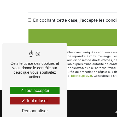
En cochant cette case, j'accepte les condi
** Les données personnelles communiquées sont nécessaire
traitants dans le seul but de répondre à votre message.
franckgaigne@aol.com. Vous disposez de droits d’accès, de r
Ce site utilise des cookies et
d’introduire une réclamation auprès d’une autorité de cont
vous donne le contrôle sur
21220 URCY ou par courrier électronique à l'adresse franc
ceux que vous souhaitez
contact puis pendant la durée de prescription légale aux fi
disponible à cette adresse:
Bloctel.gouv.fr
. Consultez le sit
activer
Tout accepter
Tout refuser
Personnaliser