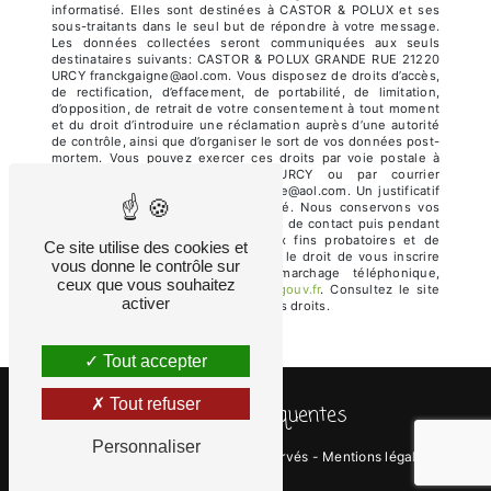
informatisé. Elles sont destinées à CASTOR & POLUX et ses
sous-traitants dans le seul but de répondre à votre message.
Les données collectées seront communiquées aux seuls
destinataires suivants: CASTOR & POLUX GRANDE RUE 21220
URCY franckgaigne@aol.com. Vous disposez de droits d’accès,
de rectification, d’effacement, de portabilité, de limitation,
d’opposition, de retrait de votre consentement à tout moment
et du droit d’introduire une réclamation auprès d’une autorité
de contrôle, ainsi que d’organiser le sort de vos données post-
mortem. Vous pouvez exercer ces droits par voie postale à
l'adresse GRANDE RUE 21220 URCY ou par courrier
électronique à l'adresse franckgaigne@aol.com. Un justificatif
d'identité pourra vous être demandé. Nous conservons vos
données pendant la période de prise de contact puis pendant
la durée de prescription légale aux fins probatoires et de
Ce site utilise des cookies et
gestion des contentieux. Vous avez le droit de vous inscrire
vous donne le contrôle sur
sur la liste d'opposition au démarchage téléphonique,
ceux que vous souhaitez
disponible à cette adresse:
Bloctel.gouv.fr
. Consultez le site
activer
cnil.fr pour plus d’informations sur vos droits.
Tout accepter
Tout refuser
Recherches fréquentes
Personnaliser
©
Vistalid
- 2026 - Tous droits réservés -
Mentions légales