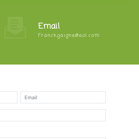
Email
franckgaigne@aol.com