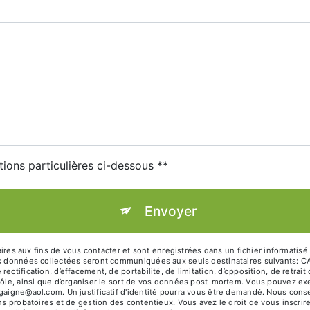
tions particulières ci-dessous **
Envoyer
s aux fins de vous contacter et sont enregistrées dans un fichier informatisé
 Les données collectées seront communiquées aux seuls destinataires suivan
ectification, d’effacement, de portabilité, de limitation, d’opposition, de retra
rôle, ainsi que d’organiser le sort de vos données post-mortem. Vous pouvez ex
kgaigne@aol.com. Un justificatif d'identité pourra vous être demandé. Nous con
ns probatoires et de gestion des contentieux. Vous avez le droit de vous inscrir