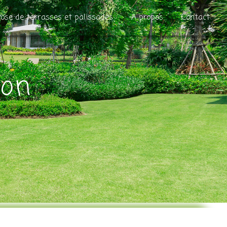
ose de terrasses et palissades
A propos
Contact
non