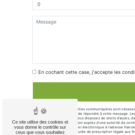
En cochant cette case, j'accepte les condi
** Les données personnelles communiquées sont nécessaire
traitants dans le seul but de répondre à votre message.
franckgaigne@aol.com. Vous disposez de droits d’accès, de r
Ce site utilise des cookies et
d’introduire une réclamation auprès d’une autorité de cont
vous donne le contrôle sur
21220 URCY ou par courrier électronique à l'adresse franc
ceux que vous souhaitez
contact puis pendant la durée de prescription légale aux fi