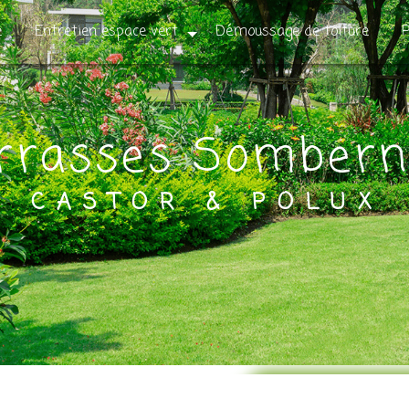
e
Entretien espace vert
Démoussage de toiture
P
errasses Somber
CASTOR & POLUX