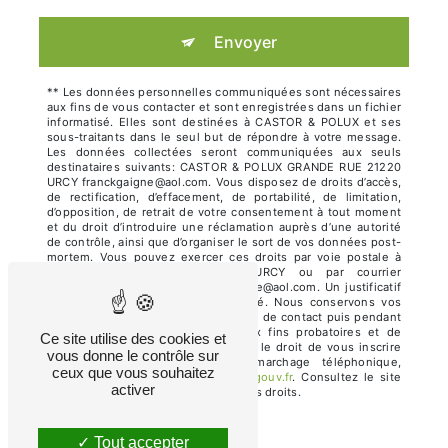
Envoyer
** Les données personnelles communiquées sont nécessaires
aux fins de vous contacter et sont enregistrées dans un fichier
informatisé. Elles sont destinées à CASTOR & POLUX et ses
sous-traitants dans le seul but de répondre à votre message.
Les données collectées seront communiquées aux seuls
destinataires suivants: CASTOR & POLUX GRANDE RUE 21220
URCY franckgaigne@aol.com. Vous disposez de droits d’accès,
de rectification, d’effacement, de portabilité, de limitation,
d’opposition, de retrait de votre consentement à tout moment
et du droit d’introduire une réclamation auprès d’une autorité
de contrôle, ainsi que d’organiser le sort de vos données post-
mortem. Vous pouvez exercer ces droits par voie postale à
l'adresse GRANDE RUE 21220 URCY ou par courrier
électronique à l'adresse franckgaigne@aol.com. Un justificatif
d'identité pourra vous être demandé. Nous conservons vos
données pendant la période de prise de contact puis pendant
la durée de prescription légale aux fins probatoires et de
Ce site utilise des cookies et
gestion des contentieux. Vous avez le droit de vous inscrire
vous donne le contrôle sur
sur la liste d'opposition au démarchage téléphonique,
ceux que vous souhaitez
disponible à cette adresse:
Bloctel.gouv.fr
. Consultez le site
activer
cnil.fr pour plus d’informations sur vos droits.
Tout accepter